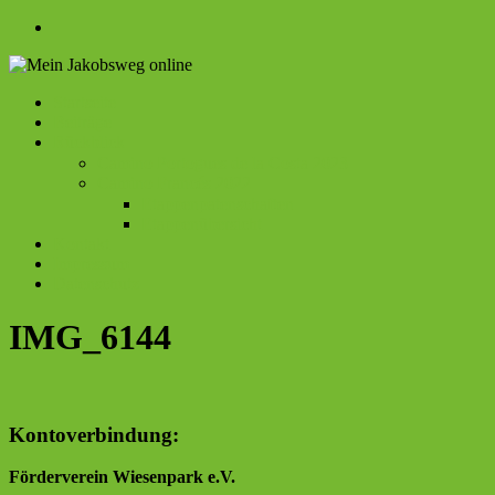
Zum
Inhalt
springen
Menü
Startseite
Mein
Beiträge
Rückblick
Jakobsweg
Camino Portogues de la Costa 2023
online
Camino Francés 2022
Etappenpatenschaften
Etappenübersicht
Kontakt
Impressum
Datenschutz
IMG_6144
Kontoverbindung:
Förderverein Wiesenpark e.V.