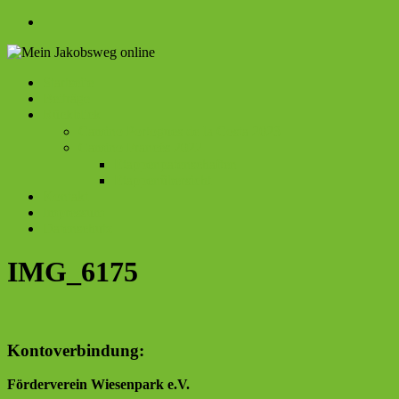
Zum
Inhalt
springen
Menü
Startseite
Mein
Beiträge
Rückblick
Jakobsweg
Camino Portogues de la Costa 2023
online
Camino Francés 2022
Etappenpatenschaften
Etappenübersicht
Kontakt
Impressum
Datenschutz
IMG_6175
Kontoverbindung:
Förderverein Wiesenpark e.V.