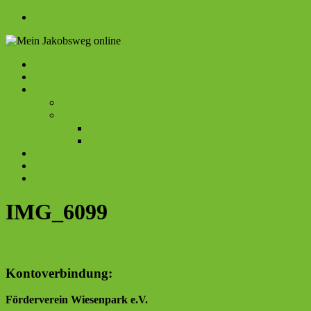
Zum
Inhalt
springen
Menü
Startseite
Mein
Beiträge
Rückblick
Jakobsweg
Camino Portogues de la Costa 2023
online
Camino Francés 2022
Etappenpatenschaften
Etappenübersicht
Kontakt
Impressum
Datenschutz
IMG_6099
Kontoverbindung:
Förderverein Wiesenpark e.V.