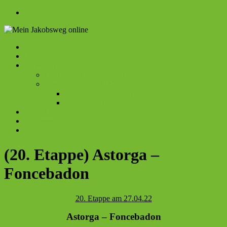
Zum
Inhalt
springen
Menü
Startseite
Mein
Beiträge
Rückblick
Jakobsweg
Camino Portogues de la Costa 2023
online
Camino Francés 2022
Etappenpatenschaften
Etappenübersicht
Kontakt
Impressum
Datenschutz
(20. Etappe) Astorga –
Foncebadon
20. Etappe am 27.04.22
Astorga – Foncebadon