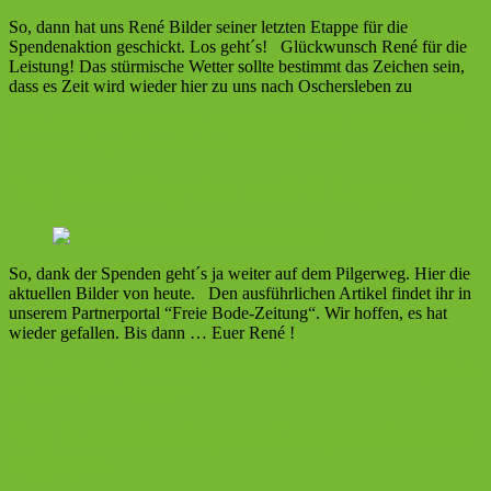
So, dann hat uns René Bilder seiner letzten Etappe für die
Spendenaktion geschickt. Los geht´s! Glückwunsch René für die
Leistung! Das stürmische Wetter sollte bestimmt das Zeichen sein,
dass es Zeit wird wieder hier zu uns nach Oschersleben zu
Mein Jackobsweg online
20. September 2023
20. September 2023
Camino Portogues de la Costa 2023
Weiterlesen
Tag 15 von Negreira nach O Logoso
So, dank der Spenden geht´s ja weiter auf dem Pilgerweg. Hier die
aktuellen Bilder von heute. Den ausführlichen Artikel findet ihr in
unserem Partnerportal “Freie Bode-Zeitung“. Wir hoffen, es hat
wieder gefallen. Bis dann … Euer René !
Mein Jackobsweg online
19. September 2023
Camino Portogues de
la Costa 2023
Weiterlesen
Tag 14 von Santiago de Compostela nach
Negreira