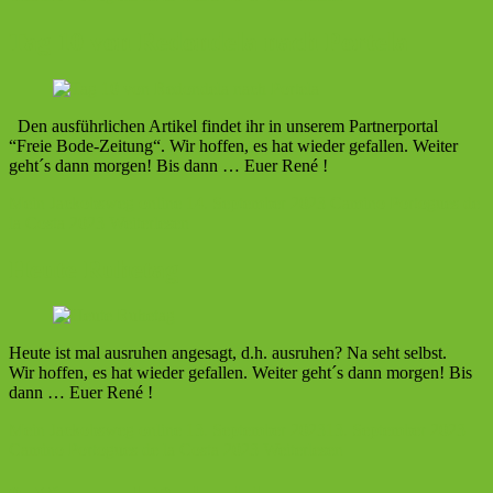
Tag 10 von Redondela nach Portela
Den ausführlichen Artikel findet ihr in unserem Partnerportal
“Freie Bode-Zeitung“. Wir hoffen, es hat wieder gefallen. Weiter
geht´s dann morgen! Bis dann … Euer René !
Mein Jackobsweg online
14. September 2023
Camino Portogues de
la Costa 2023
Weiterlesen
Heute Ruhetag
Heute ist mal ausruhen angesagt, d.h. ausruhen? Na seht selbst.
Wir hoffen, es hat wieder gefallen. Weiter geht´s dann morgen! Bis
dann … Euer René !
Mein Jackobsweg online
13. September 2023
13. September 2023
Camino Portogues de la Costa 2023
Weiterlesen