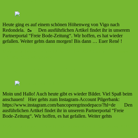
9. Vigo nach Redondela
Heute ging es auf einem schönen Höhenweg von Vigo nach
Redondela. 🥾 Den ausführlichen Artikel findet ihr in unserem
Partnerportal “Freie Bode-Zeitung“. Wir hoffen, es hat wieder
gefallen. Weiter gehts dann morgen! Bis dann … Euer René !
Mein Jackobsweg online
12. September 2023
Camino Portogues de
la Costa 2023
Weiterlesen
8. Ramallosa nach Vigo
Moin und Hallo! Auch heute gibt es wieder Bilder. Viel Spaß beim
anschauen! Hier gehts zum Instagram-Account Pilgerbank:
https://www.instagram.com/bancoperegrinodepaco/?hl=de Den
ausführlichen Artikel findet ihr in unserem Partnerportal “Freie
Bode-Zeitung“. Wir hoffen, es hat gefallen. Weiter gehts
Mein Jackobsweg online
11. September 2023
11. September 2023
Camino Portogues de la Costa 2023
Weiterlesen