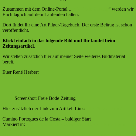
Zusammen mit dem Online-Portal „
Freie Bode-Zeitung
“ werden wir
Euch täglich auf dem Laufenden halten.
Dort findet Ihr eine Art Pilger-Tagebuch. Der erste Beitrag ist schon
veröffentlicht.
Klickt einfach in das folgende Bild und Ihr landet beim
Zeitungsartikel.
Wir stellen zusätzlich hier auf meiner Seite weiteres Bildmaterial
bereit.
Euer René Herbert
Screenshot: Freie Bode-Zeitung
Hier zusätzlich der Link zum Artikel: Link:
https://fbz-oc.com/
Camino Portogues de la Costa – baldiger Start
Markiert in:
2023
Camino Portogues de la Costa
Freie Bode-
Zeitung
Start
Mein Jackobsweg online
3. September 2023
3. September 2023