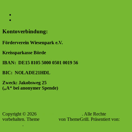
Camino Portogues de la Costa 2023
←
Camino Portogues de la Costa 2023
1. Ankunft im Startort Porto
→
Kontoverbindung:
Förderverein Wiesenpark e.V.
Kreissparkasse Börde
IBAN: DE15 8105 5000 0501 0019 56
BIC: NOLADE21HDL
Zweck: Jakobsweg 25
(„A“ bei anonymer Spende)
Copyright © 2026
Mein Jakobsweg online
. Alle Rechte
vorbehalten. Theme
Spacious
von ThemeGrill. Präsentiert von:
WordPress
.