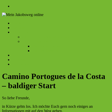
Zum
Inhalt
springen
Menü
Startseite
Mein
Beiträge
Rückblick
Jakobsweg
Camino Portogues de la Costa 2023
online
Camino Francés 2022
Etappenpatenschaften
Etappenübersicht
Kontakt
Impressum
Datenschutz
Camino Portogues de la Costa
– baldiger Start
So liebe Freunde,
in Kürze gehts los. Ich möchte Euch gern noch einiges an
Informationen mit auf den Weg geben.