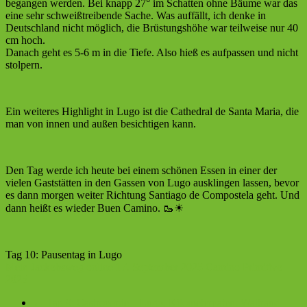
begangen werden. Bei knapp 27° im Schatten ohne Bäume war das
eine sehr schweißtreibende Sache. Was auffällt, ich denke in
Deutschland nicht möglich, die Brüstungshöhe war teilweise nur 40
cm hoch.
Danach geht es 5-6 m in die Tiefe. Also hieß es aufpassen und nicht
stolpern.
Ein weiteres Highlight in Lugo ist die Cathedral de Santa Maria, die
man von innen und außen besichtigen kann.
Den Tag werde ich heute bei einem schönen Essen in einer der
vielen Gaststätten in den Gassen von Lugo ausklingen lassen, bevor
es dann morgen weiter Richtung Santiago de Compostela geht. Und
dann heißt es wieder Buen Camino. 🥾☀
Tag 10: Pausentag in Lugo
Mein Jackobsweg online
17. September 2025
Camino Primitivo
2025
←
Tag 9: Castroverde – Lugo, Kilometerpaten: Waltraud