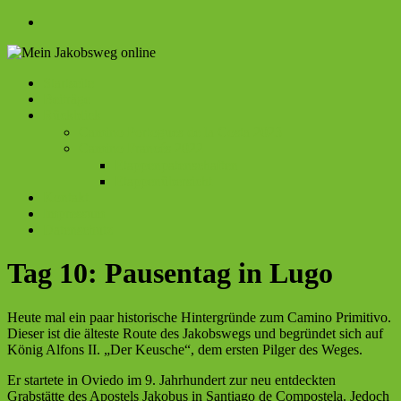
Zum
Inhalt
springen
Menü
Startseite
Mein
Beiträge
Rückblick
Jakobsweg
Camino Portogues de la Costa 2023
online
Camino Francés 2022
Etappenpatenschaften
Etappenübersicht
Kontakt
Impressum
Datenschutz
Tag 10: Pausentag in Lugo
Heute mal ein paar historische Hintergründe zum Camino Primitivo.
Dieser ist die älteste Route des Jakobswegs und begründet sich auf
König Alfons II. „Der Keusche“, dem ersten Pilger des Weges.
Er startete in Oviedo im 9. Jahrhundert zur neu entdeckten
Grabstätte des Apostels Jakobus in Santiago de Compostela. Jedoch